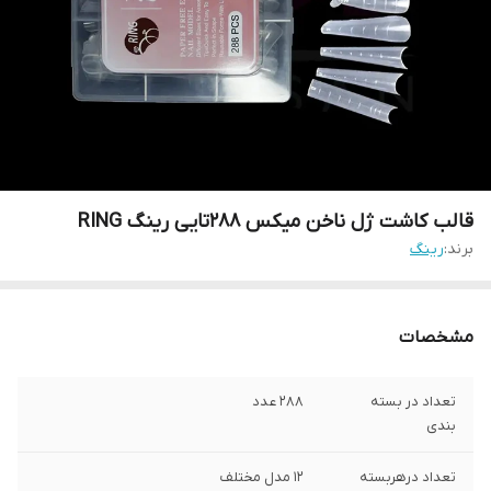
قالب کاشت ژل ناخن میکس 288تایی رینگ RING
برند:
رینگ
مشخصات
تعداد در بسته
288 عدد
بندی
تعداد درهربسته
12 مدل مختلف