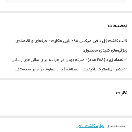
توضیحات
قالب کاشت ژل ناخن میکس 288 تایی ماکارت - حرفه‌ای و اقتصادی
ویژگی‌های کلیدی محصول:
✅
تعداد زیاد (288 عدد)
- صرفه‌جویی در هزینه برای سالن‌های زیبایی
✅
جنس پلاستیک باکیفیت
- انعطاف‌پذیر و مقاوم در برابر شکستگی
✅
طراحی استاندارد
- مناسب برای تمام فرم‌های ناخن
✅
سطح ضدچسبندگی
- جداسازی آسان بدون آسیب به مواد ژل
نظرات
✅
سازگار با تمام ژل‌ها
- مناسب برای ژل‌های سخت و نرم
محتویات بسته:
288 عدد قالب کاشت در اندازه‌ها و فرم‌های مختلف
دسته‌بندی
:
لوازم کاشت ناخن
مناسب برای کاشت انواع ناخن (طبیعی، بلند، فانتزی)