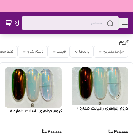
کروم
جدیدترین
برندها
قیمت
دسته‌بندی
فقط محص
کروم جواهری رادیانت شماره 9
کروم جواهری رادیانت شماره 8
400,000
400,000