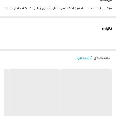
مژه موقت نسبت به مژه اکشتنشن تفاوت های زیادی داشته که از جمله
این تفاوت ها شکل ظاهری و ماندگاری آن است. مژه های موقت معمولا
از 1 الی 15 روز ماندگاری دارند. همچنین چسب های موقت دیگری موجود
نظرات
است که به دلیل سختی بالاتر، ماندگاری 20 روز الی 1 ماه دارند.
چسب‌های قلمی و برس دار نسبت به چسب‌های تیوپی، دارای ماندگاری
بیشتر و سختی بالاتری بر روی مژه‌ها هستند. با این حال، چسب‌های
دسته‌بندی
:
کاشت مژه
تیوپی برای استفاده طولانی مدت، مناسب‌تر می‌باشند. چسب‌های برس
دار، همچون ریمل، با نفوذ هوا به زیر چسب، باعث تسریع در خشک شدن
آن می‌شوند. همچنین، چسب‌های برس دار دارای ماندگاری بالاتری
هستند و در طی دو ماه باید از آن استفاده کنید. اما از چسب‌های تیوپی
می‌توانید بسته به نحوه نگهداری و استفاده، بین 5 تا 6 ماه استفاده
کنید.
چسب های موقت برس دار، کثیف کاری کمتری داشته و همچنین به
دلیل سختی بیشتری که دارند دربرابر آب و گرد و غبار مقاوم تر هستند.