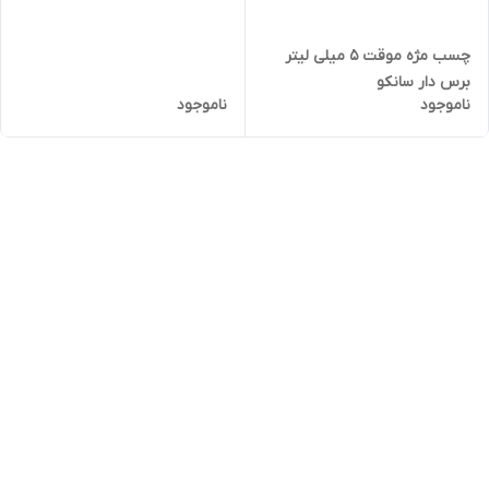
چسب مژه موقت 5 میلی لیتر
برس دار سانکو
ناموجود
ناموجود