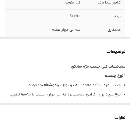
کشور مبدا برند
کره جنوبی
برند
Sunku
ماندگاری
سه الی چهار هفته
رنگ
شیری هفت رنگ (کروم)
توضیحات
حجم
5 میل
مشخصات کلی چسب مژه سانکو:
۱.
نوع چسب:
چسب مژه سانکو معمولاً به دو نوع
سیاه
و
شفاف
موجوده.
نوع سیاه برای افرادی مناسب‌تره که می‌خوان چسب با مژه‌ها ترکیب
بشه و دیده نشه.
نوع شفاف برای افرادی که می‌خوان چسب کاملاً نامرئی باشه.
نظرات
۲.
فرمول چسب: