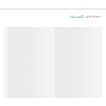
چسب سانکو معمولاً بر پایه
لاتکس
یا
اکریلیک
ساخته می‌شه.
این چسب‌ها معمولاً
ضد آب
هستن و در برابر رطوبت مقاوم‌اند.
۳.
دسته‌بندی
:
زمان خشک‌شدن:
کاشت مژه
چسب سانکو معمولاً در عرض
۳۰ تا ۶۰ ثانیه
خشک می‌شه.
این زمان به شما اجازه می‌ده تا مژه‌ها رو به دقت تنظیم کنید.
۴.
مقاومت:
این چسب در برابر آب، عرق و رطوبت مقاوم‌ه.
۵.
حساسیت:
چسب سانکو معمولاً برای پوست‌های حساس مناسب‌ه، اما اگر پوست
خیلی حساسی دارید، بهتره قبل از استفاده تست حساسیت انجام
بدید.
نحوه استفاده از چسب مژه سانکو:
۱.
آماده‌سازی:
پوست پلک خودتون رو تمیز و خشک کنید.