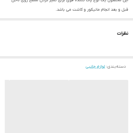
این محصول یک نوع پاک کننده قوی برای تمیز کردن سطح روی ناخن
قبل و بعد انجام مانیکور و کاشت می باشد.
که در حجم 150 میل است که بهترین گزینه برای استفاده در سالن های
زیبایی است.
نظرات
ویژگی فوم کلینزر ناخن 150 میل
پاک کننده قوی
این فوم به راحتی چربی ها و آلودگی های سطح ناخن را از بین می برد و
دسته‌بندی
:
لوازم جانبی
مانع آسیب به پوست و ناخن می شود.
بدون ایجاد خشکی
فرمولاسیون مولایم این محصول باعث می شود پوست و ناخن خشک و
شکننده نشود.
مناسب برای استفاده سالنی و خانگی
ناخنکاران حرفه ای به دلیل عملکرد موثر وکیفیت بالای این محصول این
فوم را استفاده می کنند گرچه این محصول مناسب استفاده خانگی هم