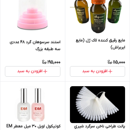
مایع رقیق کننده لاک ژل (مایع
استند سرسوهان گرد 48 عددی
ایربراش)
سه طبقه بزرگ
195,000
115,000
افزودن به سبد
افزودن به سبد
پالت طراحی ناخن سرگرد شيري
کوتیکول اویل 30 میل معطر EM