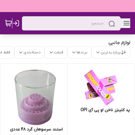
لوازم جانبی
پربازدیدترین
برندها
قیمت
دسته‌بندی
فقط م
پد کلینزر ناخن او پی آی OPI
استند سرسوهان گرد 48 عددی