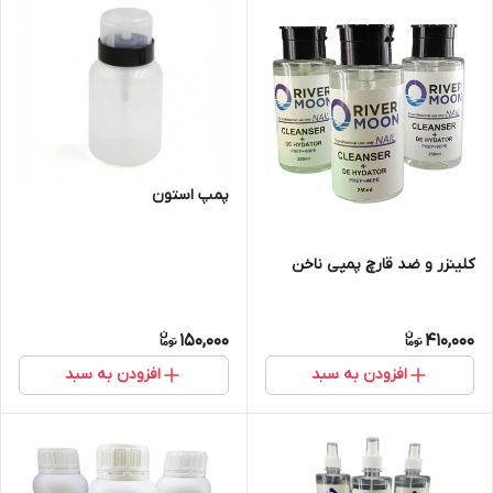
پمپ استون
کلینزر و ضد قارچ پمپی ناخن
150,000
410,000
افزودن به سبد
افزودن به سبد