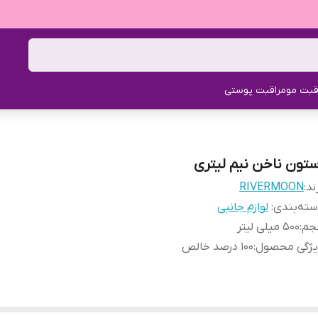
قبت مو
مراقبت پوستی
ستون ناخن نیم لیتری
ند:
RIVERMOON
ته‌بندی
:
لوازم جانبی
جم
:
500 میلی لیتر
یژگی محصول
:
100 درصد خالص