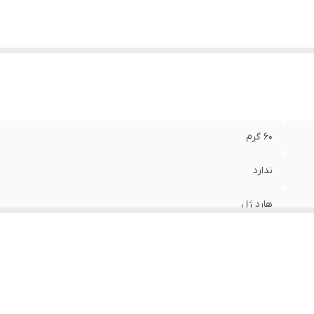
60 گرم
ندارد
هارد ژل