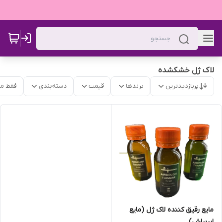
لاک ژل خشکشده
پربازدیدترین
برندها
قیمت
دسته‌بندی
فقط م
مایع رقیق کننده لاک ژل (مایع
ایربراش)