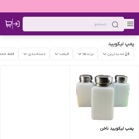
پمپ لیکویید
جدیدترین
برندها
قیمت
دسته‌بندی
فقط محص
پمپ لیکویید ناخن