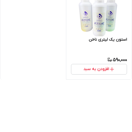
استون یک لیتری ناخن
590,000
افزودن به سبد