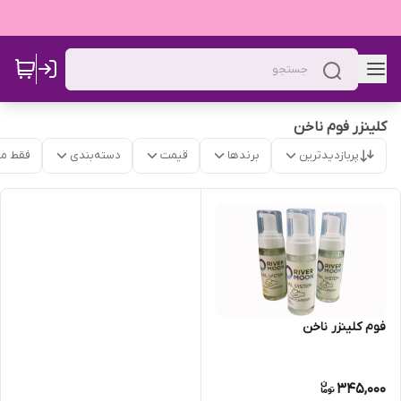
کلینزر فوم ناخن
پربازدیدترین
برندها
قیمت
دسته‌بندی
فقط م
فوم کلینزر ناخن
345,000