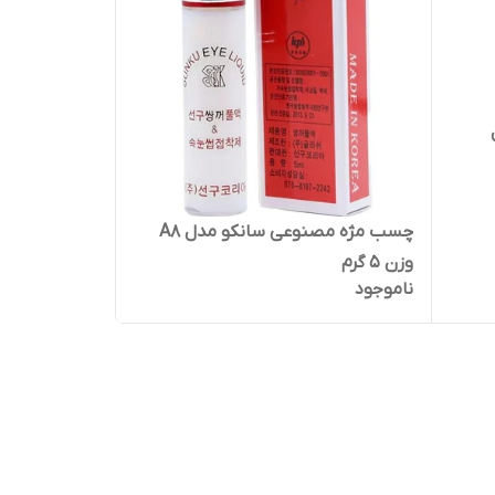
چسب مژه مصنوعی سانکو مدل A8
وزن 5 گرم
ناموجود