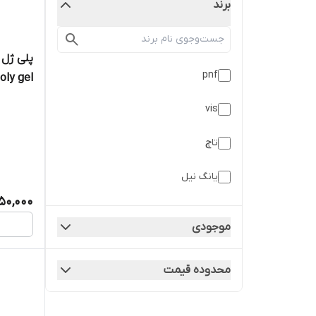
برند
pnf
oly gel
vis
تاچ
یانگ نیل
50,000
موجودی
محدوده قیمت