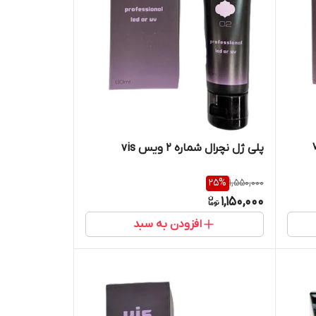
پلی ژل نچرال شماره 2 ویس vis
25
%
1,550,000
1,150,000
افزودن به سبد