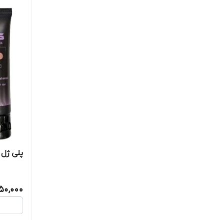
پلی ژل هلو
550,000