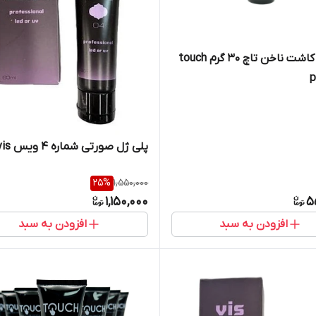
پلی ژل کاشت ناخن تاچ ۳۰ گرم touch
p
پلی ژل صورتی شماره 4 ویس vis
25
%
1,550,000
1,150,000
5
افزودن به سبد
افزودن به سبد